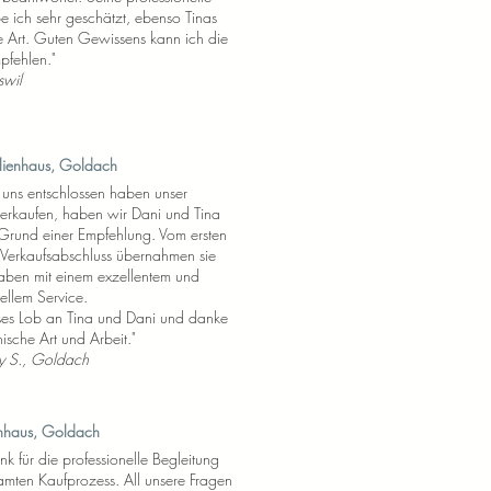
e ich sehr geschätzt, ebenso Tinas
he Art. Guten Gewissens kann ich die
pfehlen."
swil
ilienhaus, Goldach
ns entschlossen haben unser
erkaufen, haben wir Dani und Tina
f Grund einer Empfehlung. Vom ersten
m Verkaufsabschluss übernahmen sie
aben mit einem exzellentem und
ellem Service.
sses Lob an Tina und Dani und danke
hische Art und Arbeit."
y S.,
Goldach
enhaus, Goldach
k für die professionelle Begleitung
mten Kaufprozess. All unsere Fragen