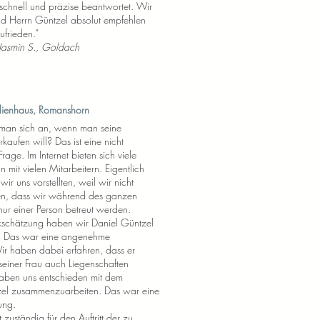
chnell und präzise beantwortet. Wir
d Herrn Güntzel absolut empfehlen
ufrieden."
 Jasmin S., Goldach
ilienhaus, Romanshorn
 man sich an, wenn man seine
rkaufen will? Das ist eine nicht
rage. Im Internet bieten sich viele
n mit vielen Mitarbeitern. Eigentlich
wir uns vorstellten, weil wir nicht
en, dass wir während des ganzen
nur einer Person betreut werden.
kschätzung haben wir Daniel Güntzel
t. Das war eine angenehme
r haben dabei erfahren, dass er
einer Frau auch Liegenschaften
haben uns entschieden mit dem
el zusammenzuarbeiten. Das war eine
ung.
 zuständig für den Auftritt der zu