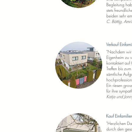
Begleitung hab
stets freundlic
beiden sehr em
C. Bättig, Amri
Verkauf Einfam
"
Nachdem wir u
Eigenheim zu v
kontaktiert au
Treffen bis zu
sämtliche Aufg
hochprofession
Ein riesen gro
für ihre sympat
Katja und Jonn
Kauf Einfamili
"Herzlichen Dan
durch den gesa