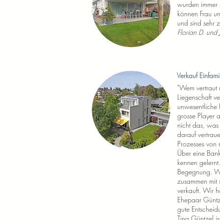
wurden immer s
können Frau un
und sind sehr z
Florian D. und
Verkauf Einfam
"Wem vertraut
Liegenschaft ve
unwesentliche F
grosse Player a
nicht das, was 
darauf vertrau
Prozesses von 
Über eine Ban
kennen gelern
Begegnung. Wi
zusammen mit s
verkauft. Wir 
Ehepaar Güntz
gute Entscheid
Tina Güntzel ist