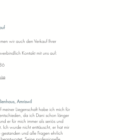
auf
en wir auch den Verkauf Ihrer
erbindlich Kontakt mit uns auf:
86
iss
lienhaus, Amriswil
f meiner Liegenschaft habe ich mich für
entschieden, da ich Dani schon länger
nd er für mich immer als seriös und
t. Ich wurde nicht enttäuscht, er hat mir
e gestanden und alle Fragen ehrlich
beantwortet. Seine professionelle