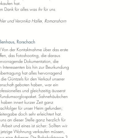
rkaufen hat.
 Dank für alles was ihr für uns
ler und Veronika Halle
r,
Romanshorn
ilienhaus, Rorschach
t! Von der Kontaktnahme über das erste
ffen, das Fotoshooting, die daraus
hervorragende Dokumentation, die
 Interessenten bis hin zur Beurkundung
bertragung hat alles hervorragend
die Güntzels für den Verkauf unserer
genschaft geboten haben, war ein
essionelles und gleichzeitig äusserst
 Rundumsorglospaket. Sahnehäubchen
 haben innert kurzer Zeit ganz
chfolger für unser Heim gefunden;
itergabe doch sehr erleichtert hat.
ns an dieser Stelle ganz herzlich für
 Arbeit und eines ist sicher: Sollten wir
e jetzige Wohnung verkaufen müssen,
 nur eine Adresse: Die Bahnhofstrasse 3