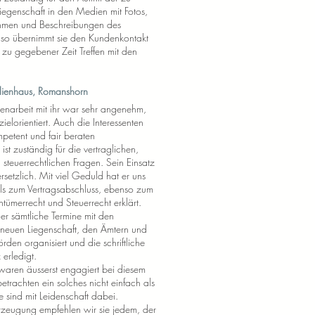
iegenschaft in den Medien mit Fotos,
men und Beschreibungen des
so übernimmt sie den Kundenkontakt
 zu gegebener Zeit Treffen mit den
ilienhaus, Romanshorn
enarbeit mit ihr war sehr angenehm,
zielorientiert. Auch die Interessenten
mpetent und fair beraten
ist zuständig für die vertraglichen,
 steuerrechtlichen Fragen. Sein Einsatz
rsetzlich. Mit viel Geduld hat er uns
ils zum Vertragsabschluss, ebenso zum
tümerrecht und Steuerrecht erklärt.
er sämtliche Termine mit den
 neuen Liegenschaft, den Ämtern und
den organisiert und die schriftliche
erledigt.
waren äusserst engagiert bei diesem
etrachten ein solches nicht einfach als
e sind mit Leidenschaft dabei.
rzeugung empfehlen wir sie jedem, der