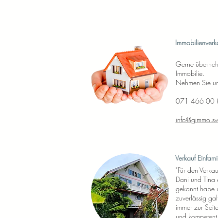
Immobilienverk
Gerne übernehm
Immobilie.
Nehmen Sie unv
071 466 00 
info@gimmo.sw
Verkauf Einfami
"Für den Verkau
Dani und Tina 
gekannt habe u
zuverlässig gal
immer zur Seit
und kompetent 