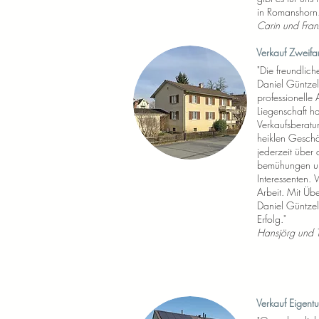
in Romanshorn.
Carin und Fran
Verkauf Zweifa
"Die freundlic
Daniel Güntzel
professionelle 
Liegenschaft h
Verkaufsberatun
heiklen Geschäf
jederzeit über 
bemühungen und
Interessenten. 
Arbeit. Mit Üb
Daniel Güntzel
Erfolg."
Hansjörg und T
Verkauf Eigen