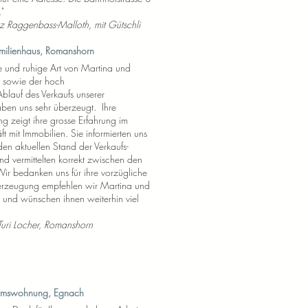
"
z Raggenbass-Malloth, mit Gütschli
milienhaus, Romanshorn
he und ruhige Art von Martina und
 sowie der hoch
Ablauf des Verkaufs unserer
aben uns sehr überzeugt. Ihre
g zeigt ihre grosse Erfahrung im
t mit Immobilien. Sie informierten uns
den aktuellen Stand der Verkaufs-
 vermittelten korrekt zwischen den
Wir bedanken uns für ihre vorzügliche
erzeugung empfehlen wir Martina und
 und wünschen ihnen weiterhin viel
uri Locher, Romanshorn
tumswohnung, Egnach