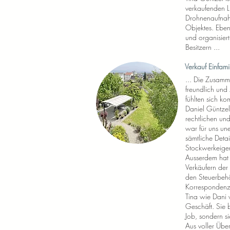
verkaufenden L
Drohnenaufnah
Objektes. Eben
und organisiert
Besitzern ...
Verkauf Einfam
... Die Zusamm
freundlich und 
fühlten sich ko
Daniel Güntzel 
rechtlichen und
war für uns une
sämtliche Deta
Stockwerkeigen
Ausserdem hat 
Verkäufern der
den Steuerbehör
Korrespondenz 
Tina wie Dani 
Geschäft. Sie b
Job, sondern si
Aus voller Übe