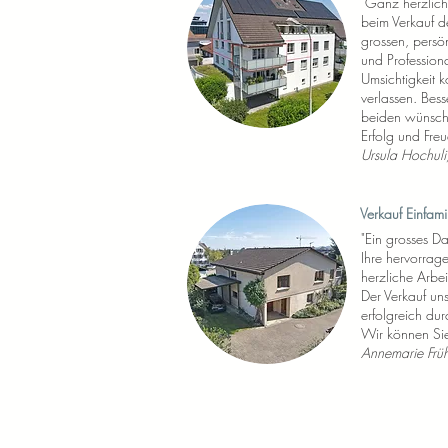
"Ganz herzlich
beim Verkauf d
grossen, persö
und Professiona
Umsichtigkeit k
verlassen. Bess
beiden wünsche
Erfolg und Fre
Ursula Hochuli
Verkauf Einfami
"Ein grosses D
Ihre hervorrag
herzliche Arbei
Der Verkauf uns
erfolgreich du
Wir können Sie
Annemarie Frü