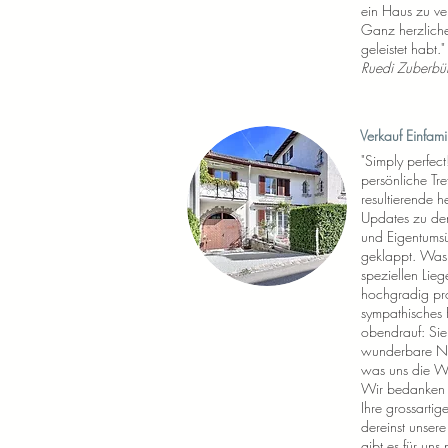
ein Haus zu ve
Ganz herzlichen
geleistet habt."
Ruedi Zuberbüh
Verkauf Einfam
"Simply perfec
persönliche Tre
resultierende 
Updates zu den
und Eigentumsü
geklappt. Was 
speziellen Lie
hochgradig prof
sympathisches
obendrauf: Sie
wunderbare Na
was uns die We
Wir bedanken u
Ihre grossartige
dereinst unser
gibt es für uns